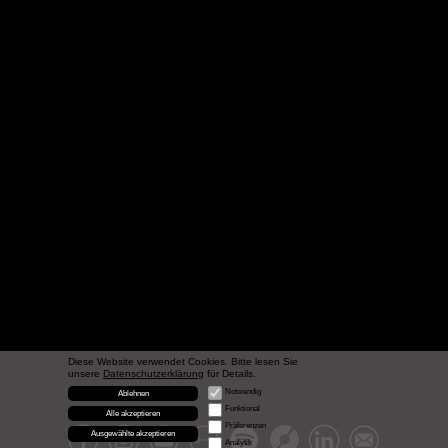
Diese Website verwendet Cookies. Bitte lesen Sie
unsere
Datenschutzerklärung
für Details.
Notwendig
Ablehnen
Funktional
Alle akzeptieren
Präferenzen
Ausgewählte akzeptieren
Analytik