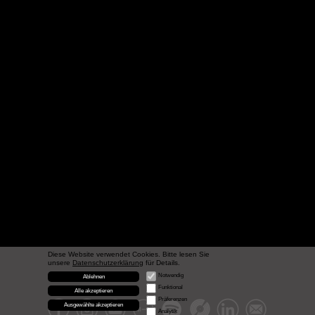
Diese Website verwendet Cookies. Bitte lesen Sie
unsere
Datenschutzerklärung
für Details.
Notwendig
Ablehnen
Funktional
Alle akzeptieren
Präferenzen
Ausgewählte akzeptieren
Analytik