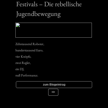
Festivals – Die rebellische
Jugendbewegung
Zehntausend Roboter,
hunderttausend Euro,
vier Knöpfe,
zwei Regler,
ein DJ,
null Performance.
zum Blogeintrag
>>
1
2
3