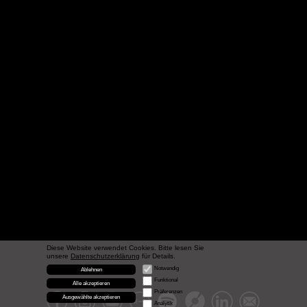
Diese Website verwendet Cookies. Bitte lesen Sie
unsere
Datenschutzerklärung
für Details.
Notwendig
Ablehnen
Funktional
Alle akzeptieren
Präferenzen
Ausgewählte akzeptieren
Analytik