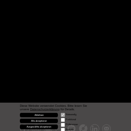
Diese Website verwendet Cookies. Bitte lesen Sie
unsere
Datenschutzerklärung
für Details.
Notwendig
Ablehnen
Funktional
Alle akzeptieren
Präferenzen
Ausgewählte akzeptieren
Analytik