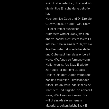
Knight ist, überlegt er, ob er wirklich
die richtige Entscheidung getroffen
hat.
Nachdem Ice Cube und Dr. Dre die
Crew verlassen haben, wird Eazy-
E Heller immer suspekter.
Außerdem wird er krank, was ihn
aber zunächst nicht interessiert. Er
trifft Ice Cube in einem Club, wo sie
ihre Freundschaft wiederherstellen,
und Cube sagt ihm, dass er bereit
wäre, N.W.A neu zu formen, wenn
Heller weg ist. Als Eazy-E wieder
zu Hause ist, bemerkt er, dass
Heller Geld der Gruppe veruntreut
hat, und feuert ihn. Direkt danach
ruft er Dre an, verkündet ihm diese
Nachricht und fragt ihn, ob er bereit
wäre, N.W.A neu zu formen. Dre
willigt ein. Als sie an neuem
Material arbeiten, bricht Eazy-E