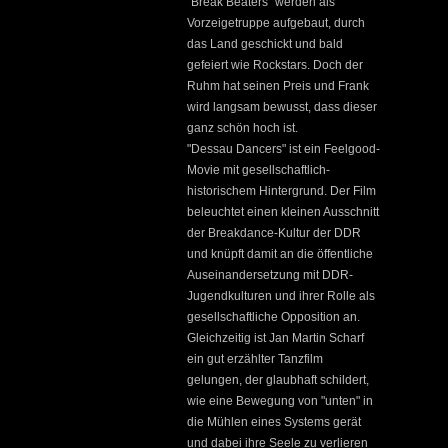
"Break Beaters" werden als
Vorzeigetruppe aufgebaut, durch
das Land geschickt und bald
gefeiert wie Rockstars. Doch der
Ruhm hat seinen Preis und Frank
wird langsam bewusst, dass dieser
ganz schön hoch ist.
"Dessau Dancers" ist ein Feelgood-
Movie mit gesellschaftlich-
historischem Hintergrund. Der Film
beleuchtet einen kleinen Ausschnitt
der Breakdance-Kultur der DDR
und knüpft damit an die öffentliche
Auseinandersetzung mit DDR-
Jugendkulturen und ihrer Rolle als
gesellschaftliche Opposition an.
Gleichzeitig ist Jan Martin Scharf
ein gut erzählter Tanzfilm
gelungen, der glaubhaft schildert,
wie eine Bewegung von "unten" in
die Mühlen eines Systems gerät
und dabei ihre Seele zu verlieren