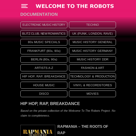
Menü
DOCUMENTATION
ELECTRONIC MUSIC HISTORY
TECHNO
BLITZ CLUB, NEW ROMANTICS
UK (PUNK, LONDON, RAVE)
80s MUSIC SPECIALS
MUSIC HISTORY GENERAL
FRANKFURT (80s, 90s)
MUSIC HISTORY GERMANY
BERLIN (80s, 90s)
MUSIC HISTORY DDR
ARTISTS A-Z
FASHION & ART
HIP HOP, RAP, BREAKDANCE
TECHNOLOGY & PRODUCTION
HOUSE MUSIC
VINYL & RECORDSTORES
DISCO
MOVIES
HIP HOP, RAP, BREAKDANCE
Based on the private collection of the Welcome To The Robots Project. No
claim to completeness.
RAPMANIA – THE ROOTS OF
RAP