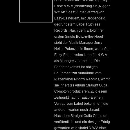
DJ Yella und MC Ren die Hip-Hop-
Crew N.W.A (Abkürzung für „Niggas
Wit’ Attitudes“) unter Vertrag von
Eazy-Es neuem, mit Drogengeld
gegründetem Label Ruthless
Records. Nach dem Erfolg ihrer
ersten Single Boyz-n-the-Hood
sieht der Musik-Manager Jerry
Heller Potenzial in ihnen, worauf er
Eazy-E überreden kann für N.W.A.
als Manager zu arbeiten. Die
Bande bekommt ihr nötiges
Equipment zur Aufnahme vom
Plattenlabel Priority Records, womit
sie ihr erstes Album Straight Outta
Compton produzieren. Zu diesem
Zeitpunkt hat nur Eazy-E einen
Vertrag vom Label bekommen, die
anderen warten noch darauf.
Nachdem Straight Outta Compton
veröffentlicht und ein riesiger Erfolg
geworden war, startet N.W.A eine