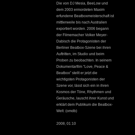
Die von DJ Mesia, BeeLow und
dem 2003 ermordeten Maxim
erfundene Beatboxmeisterschaft ist
mittlerweile bis nach Australien
exportiert worden. 2006 begann
der Filmemacher Volker Meyer-
Dabisch die Protagonisten der
Berliner Beatbox-Szene bei ihren
Auftritten, im Studio und beim
Proben zu beobachten. In seinem
Dokumentarfilm “Love, Peace &
Beatbox” stellt er jetzt die
wichtigsten Protagonisten der
Szene vor, lässt sich ein in ihren
Kosmos der Töne, Rhythmen und
Geräusche, lauscht ihrer Kunst und
erklärt dem Publikum die Beatbox-
Welt. (omdb)
2008, 01:10