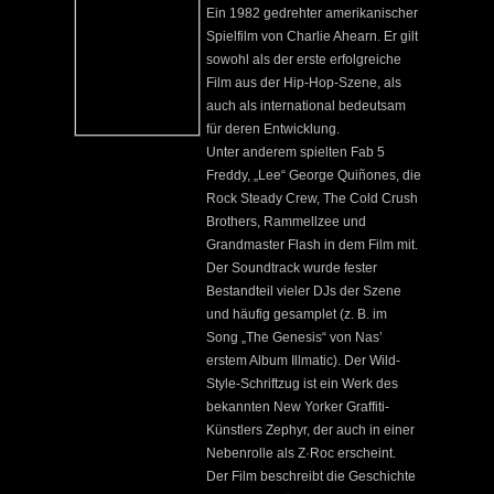
Ein 1982 gedrehter amerikanischer
Spielfilm von Charlie Ahearn. Er gilt
sowohl als der erste erfolgreiche
Film aus der Hip-Hop-Szene, als
auch als international bedeutsam
für deren Entwicklung.
Unter anderem spielten Fab 5
Freddy, „Lee“ George Quiñones, die
Rock Steady Crew, The Cold Crush
Brothers, Rammellzee und
Grandmaster Flash in dem Film mit.
Der Soundtrack wurde fester
Bestandteil vieler DJs der Szene
und häufig gesamplet (z. B. im
Song „The Genesis“ von Nas’
erstem Album Illmatic). Der Wild-
Style-Schriftzug ist ein Werk des
bekannten New Yorker Graffiti-
Künstlers Zephyr, der auch in einer
Nebenrolle als Z·Roc erscheint.
Der Film beschreibt die Geschichte