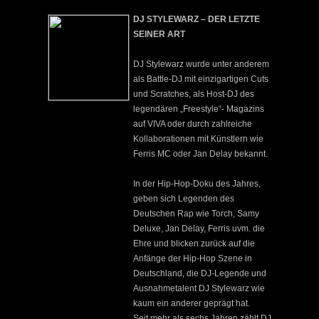
DJ STYLEWARZ – DER LETZTE
SEINER ART
DJ Stylewarz wurde unter anderem
als Battle-DJ mit einzigartigen Cuts
und Scratches, als Host-DJ des
legendären „Freestyle“- Magazins
auf VIVA oder durch zahlreiche
Kollaborationen mit Künstlern wie
Ferris MC oder Jan Delay bekannt.
In der Hip-Hop-Doku des Jahres,
geben sich Legenden des
Deutschen Rap wie Torch, Samy
Deluxe, Jan Delay, Ferris uvm. die
Ehre und blicken zurück auf die
Anfänge der Hip-Hop Szene in
Deutschland, die DJ-Legende und
Ausnahmetalent DJ Stylewarz wie
kaum ein anderer geprägt hat.
Seit mehr als sechs Jahren zählt DJ