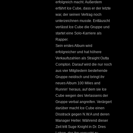
erfolgreich macht. Außerdem
erfährt Ice Cube, dass er der letzte
war, der seinen Vertrag noch
unterzeichnen musste. Enttäuscht
verlässt Ice Cube die Gruppe und
startet eine Solo-Karriere als
Rapper.
Sein erstes Album wird
erfolgreicher und hat höhere
Verkaufszahlen als Straight Outta
Compton. Darauf wird die nur noch
aus vier Mitgliedern bestehende
Gruppe neidisch und bringt ihr
neues Album 100 Miles and
Runnin’ heraus, auf dem sie Ice
Cube wegen des Verlassens der
Gruppe verbal angreifen. Verärgert
darüber macht Ice Cube einen
Disstrack gegen N.W.A und deren
Manager Heller. Während dieser
Zeit tritt Suge Knight in Dr. Dres