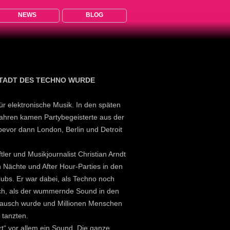
NEWS
BLOG
TADT DES TECHNO WURDE
ür elektronische Musik. In den späten
Jahren kamen Partybegeisterte aus der
bevor dann London, Berlin und Detroit
ler und Musikjournalist Christian Arndt
n Nächte und After Hour-Parties in den
ubs. Er war dabei, als Techno noch
ch, als der wummernde Sound in den
ausch wurde und Millionen Menschen
 tanzten.
rt“ vor allem ein Sound. Die ganze