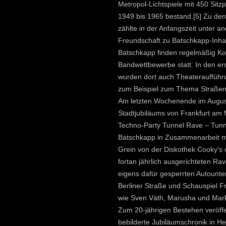
Metropol-Lichtspiele mit 450 Sitz
1949 bis 1965 bestand.[5] Zu d
zählte in der Anfangszeit unter a
Freundschaft zu Batschkapp-Inhabe
Batschkapp finden regelmäßig Ko
Bandwettbewerbe statt. In den e
wurden dort auch Theateraufführ
zum Beispiel zum Thema Straßen
Am letzten Wochenende im August
Stadtjubiläums von Frankfurt am 
Techno-Party Tunnel Rave – Tunnel
Batschkapp in Zusammenarbeit mi
Grein von der Diskothek Cooky's 
fortan jährlich ausgerichteten Rav
eigens dafür gesperrten Autounte
Berliner Straße und Schauspiel F
wie Sven Väth, Marusha und Mark
Zum 20-jährigen Bestehen veröffe
bebilderte Jubiläumschronik in H