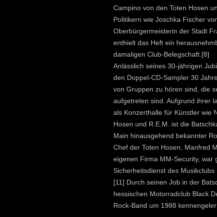
Campino von den Toten Hosen un
Politikern wie Joschka Fischer v
Oberbürgermeisterin der Stadt F
enthielt das Heft ein herausnehmb
damaligen Club-Belegschaft.[8]
Anlässlich seines 30-jährigen Jub
den Doppel-CD-Sampler 30 Jahre
von Gruppen zu hören sind, die s
aufgetreten sind. Aufgrund ihrer
als Konzerthalle für Künstler wie 
Hosen und R.E.M. ist die Batschk
Main hinausgehend bekannter Roc
Chef der Toten Hosen, Manfred Me
eigenen Firma MM-Security, war g
Sicherheitsdienst des Musikclubs
[11] Durch seinen Job in der Bats
hessischen Motorradclub Black De
Rock-Band um 1988 kennengeler