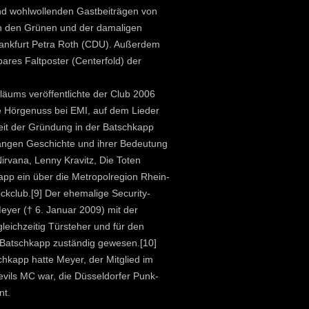
d wohlwollenden Gastbeiträgen von
on den Grünen und der damaligen
rankfurt Petra Roth (CDU). Außerdem
ares Faltposter (Centerfold) der
iläums veröffentlichte der Club 2006
 Hörgenuss bei EMI, auf dem Lieder
eit der Gründung in der Batschkapp
 langen Geschichte und ihrer Bedeutung
Nirvana, Lenny Kravitz, Die Toten
app ein über die Metropolregion Rhein-
kclub.[9] Der ehemalige Security-
yer († 6. Januar 2009) mit der
leichzeitig Türsteher und für den
 Batschkapp zuständig gewesen.[10]
chkapp hatte Meyer, der Mitglied im
vils MC war, die Düsseldorfer Punk-
nt.