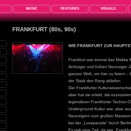
MUSIC
FEATURES
VISUALS
FRANKFURT (80s, 90s)
WIE FRANKFURT ZUR HAUPTS
S
Frankfurt war einmal das Mekka f
Achtziger und frühen Neunziger 
ganzen Welt, um hier zu feiern – 
der Stadt den Rang abliefen.
Der Frankfurter Kulturwissenschaft
aber hat sie erlebt, die exzessive
legendären Frankfurter Techno-Cl
Underground-Kultur war, aber au
Neunzigern zum großen Massenr
bei der „Loveparade“ durch Berlin
Es gab eine Zeit, da war „Frankfu