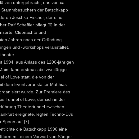
plätzen untergebracht, das von ca.
en Stammbesuchern der Batschkapp
nderen Joschka Fischer, der eine
r Ralf Scheffler pflegt.[6] In der
nzerte, Clubnächte und
rsten Jahren nach der Gründung
ungen und -workshops veranstaltet,
theater.
 1994, aus Anlass des 1200-jährigen
Main, fand erstmals die zweitägige
 of Love statt, die von der
t dem Eventveranstalter Matthias
organisiert wurde. Zur Premiere des
es Tunnel of Love, der sich in der
rführung Theatertunnel zwischen
rankfurt ereignete, legten Techno-DJs
 Spoon auf.[7]
ntlichte die Batschkapp 1996 eine
eftform mit einem Vorwort von Sänger